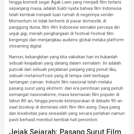
hingga komedi segar Agak Laen yang menjadi film terlaris
sepanjang masa, adalah bukti nyata bahwa film Indonesia
telah kembali menjadi tuan rumah di negerinya sendiri.
Momentum ini tidak berhenti di pasar domestik; di
panggung dunia, film-film Indonesia semakin percaya diri
unjuk gigi, meraih penghargaan di festival-festival film
bergengsi dan menjangkau audiens global melalui platform
streaming digital.
Namun, kebangkitan yang kita saksikan hari ini bukanlah
sebuah keajaiban yang datang dalam semalam. Ini adalah
puncak dari sebuah perjalanan panjang yang penuh liku,
sebuah metamorfosis yang di tempa oleh berbagai
tantangan zaman. Industri film nasional telah melalui
pasang surut yang ekstrem: dari era perintisan yang penuh
semangat nasionalisme, masa keemasan film populer di
tahun 80-an, hingga periode keterpurukan di dekade 90-an
saat bioskop di dominasi oleh film-film asing. Daya juang
dan kreativitas para sineaslah yang secara perlahan namun
pasti berhasil merebut kembali hati penonton.
Jejak Sejarah: Pasang Surut Film