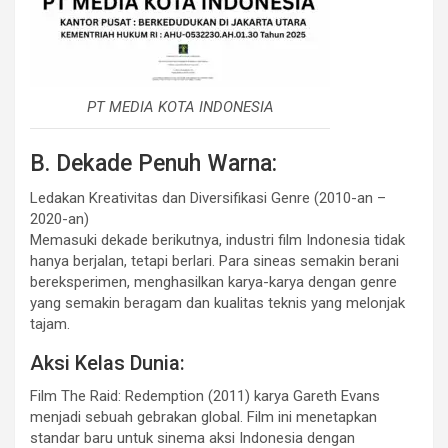
PT MEDIA KOTA INDONESIA
B. Dekade Penuh Warna:
Ledakan Kreativitas dan Diversifikasi Genre (2010-an –
2020-an)
Memasuki dekade berikutnya, industri film Indonesia tidak
hanya berjalan, tetapi berlari. Para sineas semakin berani
bereksperimen, menghasilkan karya-karya dengan genre
yang semakin beragam dan kualitas teknis yang melonjak
tajam.
Aksi Kelas Dunia:
Film The Raid: Redemption (2011) karya Gareth Evans
menjadi sebuah gebrakan global. Film ini menetapkan
standar baru untuk sinema aksi Indonesia dengan