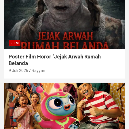
FILM
Poster Film Horor ‘Jejak Arwah Rumah
Belanda
9 Juli 2026
Rayyan