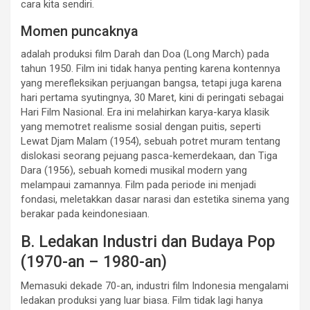
cara kita sendiri.
Momen puncaknya
adalah produksi film Darah dan Doa (Long March) pada
tahun 1950. Film ini tidak hanya penting karena kontennya
yang merefleksikan perjuangan bangsa, tetapi juga karena
hari pertama syutingnya, 30 Maret, kini di peringati sebagai
Hari Film Nasional. Era ini melahirkan karya-karya klasik
yang memotret realisme sosial dengan puitis, seperti
Lewat Djam Malam (1954), sebuah potret muram tentang
dislokasi seorang pejuang pasca-kemerdekaan, dan Tiga
Dara (1956), sebuah komedi musikal modern yang
melampaui zamannya. Film pada periode ini menjadi
fondasi, meletakkan dasar narasi dan estetika sinema yang
berakar pada keindonesiaan.
B. Ledakan Industri dan Budaya Pop
(1970-an – 1980-an)
Memasuki dekade 70-an, industri film Indonesia mengalami
ledakan produksi yang luar biasa. Film tidak lagi hanya