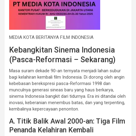
MEDIA KOTA BERITANYA FILM INDONESIA
Kebangkitan Sinema Indonesia
(Pasca-Reformasi – Sekarang)
Masa suram dekade 90-an ternyata menjadi lahan subur
bagi kelahiran kembali film Indonesia. Di dorong oleh angin
kebebasan berekspresi pasca-Reformasi 1998 dan
munculnya generasi sineas baru yang haus berkarya,
sinema Indonesia bangkit dari tidurnya. Era ini ditandai oleh
inovasi, keberanian menembus batas, dan yang terpenting,
kembalinya kepercayaan penonton.
A. Titik Balik Awal 2000-an: Tiga Film
Penanda Kelahiran Kembali