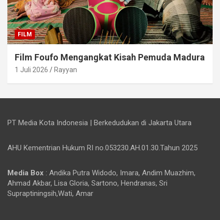
FILM
Film Foufo Mengangkat Kisah Pemuda Madura
1 Juli 2026
Rayyan
PT Media Kota Indonesia | Berkedudukan di Jakarta Utara
AHU Kementrian Hukum RI no.053230.AH.01.30.Tahun 2025
Media Box
: Andika Putra Widodo, Imara, Andim Muazhim,
Ahmad Akbar, Lisa Gloria, Sartono, Hendranas, Sri
Supraptiningsih,Wati, Amar