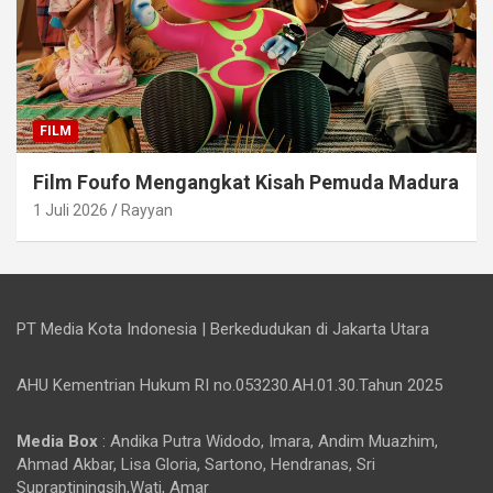
FILM
Film Foufo Mengangkat Kisah Pemuda Madura
1 Juli 2026
Rayyan
PT Media Kota Indonesia | Berkedudukan di Jakarta Utara
AHU Kementrian Hukum RI no.053230.AH.01.30.Tahun 2025
Media Box
: Andika Putra Widodo, Imara, Andim Muazhim,
Ahmad Akbar, Lisa Gloria, Sartono, Hendranas, Sri
Supraptiningsih,Wati, Amar