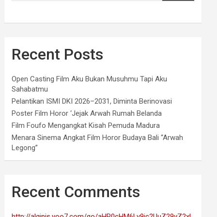
Recent Posts
Open Casting Film Aku Bukan Musuhmu Tapi Aku
Sahabatmu
Pelantikan ISMI DKI 2026–2031, Diminta Berinovasi
Poster Film Horor ‘Jejak Arwah Rumah Belanda
Film Foufo Mengangkat Kisah Pemuda Madura
Menara Sinema Angkat Film Horor Budaya Bali “Arwah
Legong”
Recent Comments
http://alginis.yoo7.com/go/aHR0cHM6Ly9jc2UuZ29vZ2xl