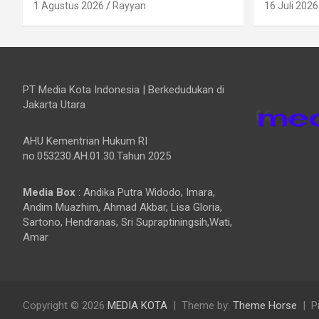
1 Agustus 2026
Rayyan
16 Juli 2026
PT Media Kota Indonesia | Berkedudukan di
Jakarta Utara
AHU Kementrian Hukum RI
no.053230.AH.01.30.Tahun 2025
Media Box
: Andika Putra Widodo, Imara,
Andim Muazhim, Ahmad Akbar, Lisa Gloria,
Sartono, Hendranas, Sri Supraptiningsih,Wati,
Amar
Copyright © 2026
MEDIA KOTA
Theme by:
Theme Horse
P