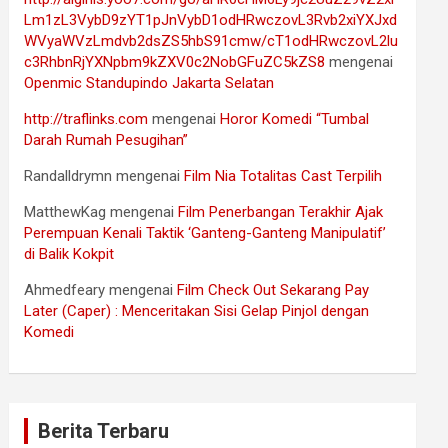
Lm1zL3VybD9zYT1pJnVybD1odHRwczovL3Rvb2xiYXJxd
WVyaWVzLmdvb2dsZS5hbS91cmw/cT1odHRwczovL2lu
c3RhbnRjYXNpbm9kZXV0c2NobGFuZC5kZS8
mengenai
Openmic Standupindo Jakarta Selatan
http://traflinks.com
mengenai
Horor Komedi “Tumbal
Darah Rumah Pesugihan”
Randalldrymn
mengenai
Film Nia Totalitas Cast Terpilih
MatthewKag
mengenai
Film Penerbangan Terakhir Ajak
Perempuan Kenali Taktik ‘Ganteng-Ganteng Manipulatif’
di Balik Kokpit
Ahmedfeary
mengenai
Film Check Out Sekarang Pay
Later (Caper) : Menceritakan Sisi Gelap Pinjol dengan
Komedi
Berita Terbaru