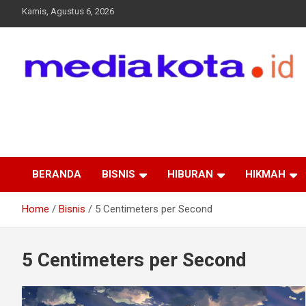
Skip
Kamis, Agustus 6, 2026
to
content
MEDIA KOTA
Terkini dan Terpercaya
BERANDA
BISNIS
HIBURAN
HIKMAH
Home
Bisnis
5 Centimeters per Second
5 Centimeters per Second