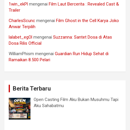
1win_ekPl
mengenai
Film Laut Bercerita : Revealed Cast &
Trailer
CharlesScunc
mengenai
Film Ghost in the Cell Karya Joko
Anwar Terpilih
lalabet_egOl
mengenai
Suzzanna: Santet Dosa di Atas
Dosa Rilis Official
WilliamPhism
mengenai
Guardian Run Hidup Sehat di
Ramaikan 8.500 Pelari
Berita Terbaru
Open Casting Film Aku Bukan Musuhmu Tapi
Aku Sahabatmu