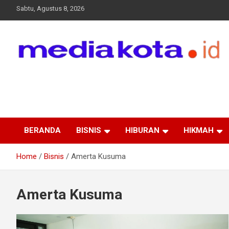
Skip
Sabtu, Agustus 8, 2026
to
content
MEDIA KOTA
Terkini dan Terpercaya
BERANDA
BISNIS
HIBURAN
HIKMAH
Home
Bisnis
Amerta Kusuma
Amerta Kusuma