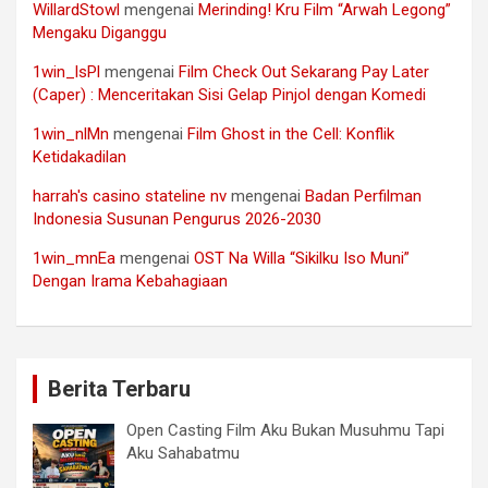
WillardStowl
mengenai
Merinding! Kru Film “Arwah Legong”
Mengaku Diganggu
1win_lsPl
mengenai
Film Check Out Sekarang Pay Later
(Caper) : Menceritakan Sisi Gelap Pinjol dengan Komedi
1win_nlMn
mengenai
Film Ghost in the Cell: Konflik
Ketidakadilan
harrah's casino stateline nv
mengenai
Badan Perfilman
Indonesia Susunan Pengurus 2026-2030
1win_mnEa
mengenai
OST Na Willa “Sikilku Iso Muni”
Dengan Irama Kebahagiaan
Berita Terbaru
Open Casting Film Aku Bukan Musuhmu Tapi
Aku Sahabatmu