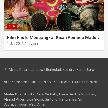
FILM
Film Foufo Mengangkat Kisah Pemuda Madura
1 Juli 2026
Rayyan
PT Media Kota Indonesia | Berkedudukan di Jakarta Utara
AHU Kementrian Hukum RI no.053230.AH.01.30.Tahun 2025
Media Box
: Andika Putra Widodo, Imara, Andim Muazhim,
Ahmad Akbar, Lisa Gloria, Sartono, Hendranas, Sri
Supraptiningsih,Wati, Amar