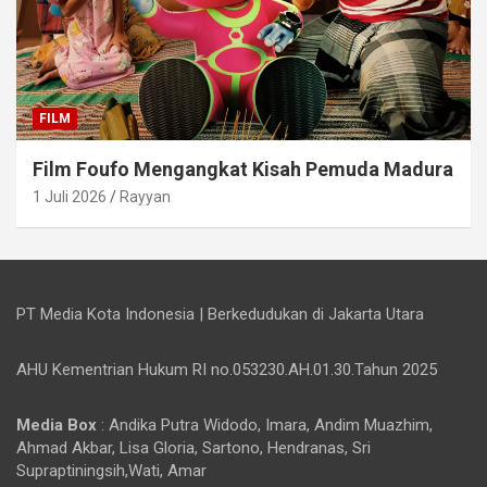
FILM
Film Foufo Mengangkat Kisah Pemuda Madura
1 Juli 2026
Rayyan
PT Media Kota Indonesia | Berkedudukan di Jakarta Utara
AHU Kementrian Hukum RI no.053230.AH.01.30.Tahun 2025
Media Box
: Andika Putra Widodo, Imara, Andim Muazhim,
Ahmad Akbar, Lisa Gloria, Sartono, Hendranas, Sri
Supraptiningsih,Wati, Amar