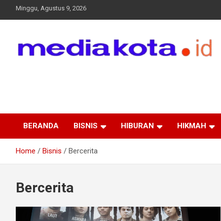
Skip
Minggu, Agustus 9, 2026
to
content
MEDIA KOTA
Terkini dan Terpercaya
BERANDA
BISNIS
HIBURAN
HIKMAH
Home
Bisnis
Bercerita
Bercerita