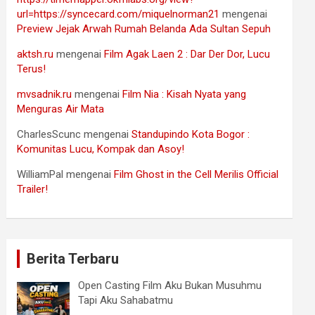
url=https://syncecard.com/miquelnorman21
mengenai
Preview Jejak Arwah Rumah Belanda Ada Sultan Sepuh
aktsh.ru
mengenai
Film Agak Laen 2 : Dar Der Dor, Lucu
Terus!
mvsadnik.ru
mengenai
Film Nia : Kisah Nyata yang
Menguras Air Mata
CharlesScunc
mengenai
Standupindo Kota Bogor :
Komunitas Lucu, Kompak dan Asoy!
WilliamPal
mengenai
Film Ghost in the Cell Merilis Official
Trailer!
Berita Terbaru
Open Casting Film Aku Bukan Musuhmu
Tapi Aku Sahabatmu