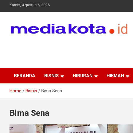
Skip
Kamis, Agustus 6, 2026
to
content
MEDIA KOTA
Terkini dan Terpercaya
BERANDA
BISNIS
HIBURAN
HIKMAH
Home
Bisnis
Bima Sena
Bima Sena