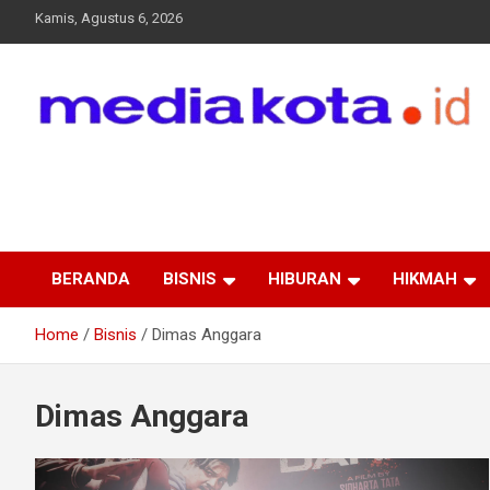
Skip
Kamis, Agustus 6, 2026
to
content
MEDIA KOTA
Terkini dan Terpercaya
BERANDA
BISNIS
HIBURAN
HIKMAH
Home
Bisnis
Dimas Anggara
Dimas Anggara