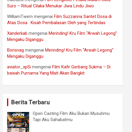
Suro – Ritual Cilaka Menukar Jiwa Lindu Jiwo
WilliamTwern
mengenai
Film Suzzanna Santet Dosa di
Atas Dosa : Kisah Pembalasan Oleh yang Tertindas
Xanderkab
mengenai
Merinding! Kru Film “Arwah Legong”
Mengaku Diganggu
Borisvag
mengenai
Merinding! Kru Film “Arwah Legong”
Mengaku Diganggu
aviator_xpSi
mengenai
Film Kafir Gerbang Sukma – Di
bawah Purnama Yang Mati Akan Bangkit
Berita Terbaru
Open Casting Film Aku Bukan Musuhmu
Tapi Aku Sahabatmu