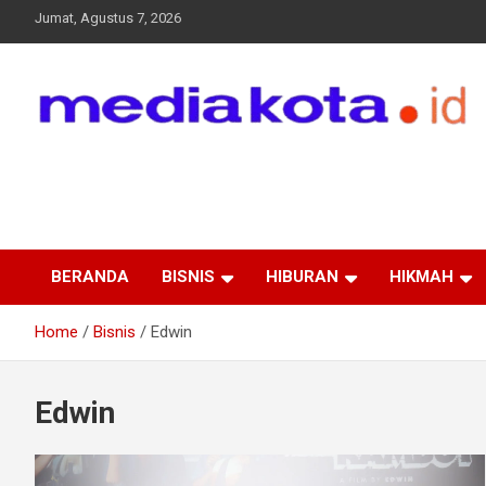
Skip
Jumat, Agustus 7, 2026
to
content
MEDIA KOTA
Terkini dan Terpercaya
BERANDA
BISNIS
HIBURAN
HIKMAH
Home
Bisnis
Edwin
Edwin