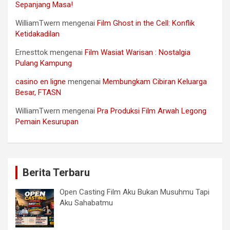
Sepanjang Masa!
WilliamTwern
mengenai
Film Ghost in the Cell: Konflik
Ketidakadilan
Ernesttok
mengenai
Film Wasiat Warisan : Nostalgia
Pulang Kampung
casino en ligne
mengenai
Membungkam Cibiran Keluarga
Besar, FTASN
WilliamTwern
mengenai
Pra Produksi Film Arwah Legong
Pemain Kesurupan
Berita Terbaru
Open Casting Film Aku Bukan Musuhmu Tapi
Aku Sahabatmu