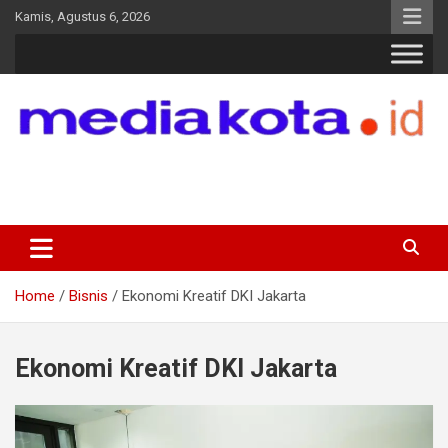
Skip
Kamis, Agustus 6, 2026
to
content
MEDIA KOTA
Terkini dan Terpercaya
Home
Bisnis
Ekonomi Kreatif DKI Jakarta
Ekonomi Kreatif DKI Jakarta