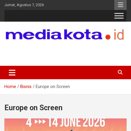
Skip
Jumat, Agustus 7, 2026
to
content
MEDIA KOTA
Terkini dan Terpercaya
Home
Bisnis
Europe on Screen
Europe on Screen