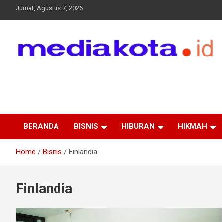
Skip
Jumat, Agustus 7, 2026
to
content
MEDIA KOTA
Terkini dan Terpercaya
BERANDA
BISNIS
HIBURAN
HIKMAH
Home
Bisnis
Finlandia
Finlandia