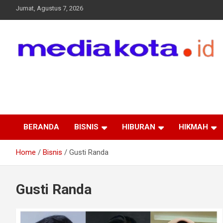
Skip
Jumat, Agustus 7, 2026
to
content
MEDIA KOTA
Terkini dan Terpercaya
BERANDA
BISNIS
HIBURAN
HIKMAH
Home
Bisnis
Gusti Randa
Gusti Randa