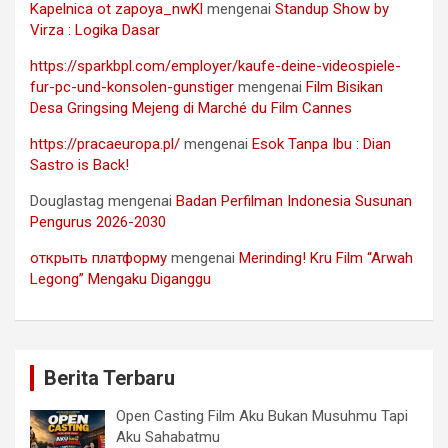
Kapelnica ot zapoya_nwKl
mengenai
Standup Show by
Virza : Logika Dasar
https://sparkbpl.com/employer/kaufe-deine-videospiele-
fur-pc-und-konsolen-gunstiger
mengenai
Film Bisikan
Desa Gringsing Mejeng di Marché du Film Cannes
https://pracaeuropa.pl/
mengenai
Esok Tanpa Ibu : Dian
Sastro is Back!
Douglastag
mengenai
Badan Perfilman Indonesia Susunan
Pengurus 2026-2030
открыть платформу
mengenai
Merinding! Kru Film “Arwah
Legong” Mengaku Diganggu
Berita Terbaru
Open Casting Film Aku Bukan Musuhmu Tapi
Aku Sahabatmu