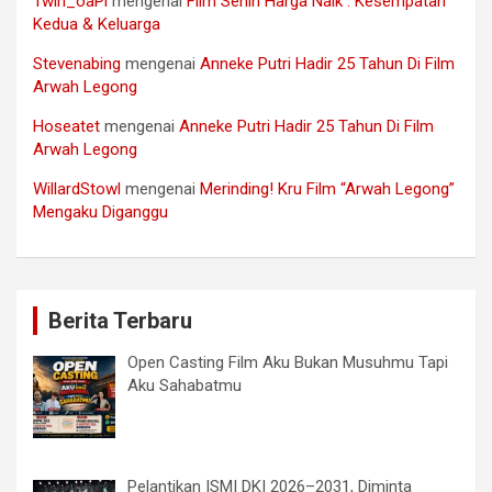
1win_oaPl
mengenai
Film Senin Harga Naik : Kesempatan
Kedua & Keluarga
Stevenabing
mengenai
Anneke Putri Hadir 25 Tahun Di Film
Arwah Legong
Hoseatet
mengenai
Anneke Putri Hadir 25 Tahun Di Film
Arwah Legong
WillardStowl
mengenai
Merinding! Kru Film “Arwah Legong”
Mengaku Diganggu
Berita Terbaru
Open Casting Film Aku Bukan Musuhmu Tapi
Aku Sahabatmu
Pelantikan ISMI DKI 2026–2031, Diminta