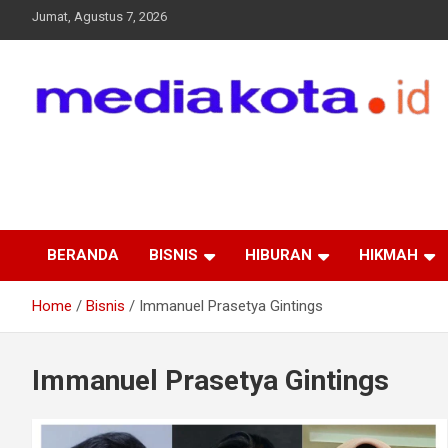
Skip
Jumat, Agustus 7, 2026
to
content
MEDIA KOTA
Terkini dan Terpercaya
BERANDA
BISNIS
HIBURAN
HIKMAH
Home
Bisnis
Immanuel Prasetya Gintings
Immanuel Prasetya Gintings