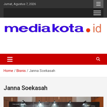
Skip
Jumat, Agustus 7, 2026
to
content
MEDIA KOTA
Terkini dan Terpercaya
Home
Bisnis
Janna Soekasah
Janna Soekasah