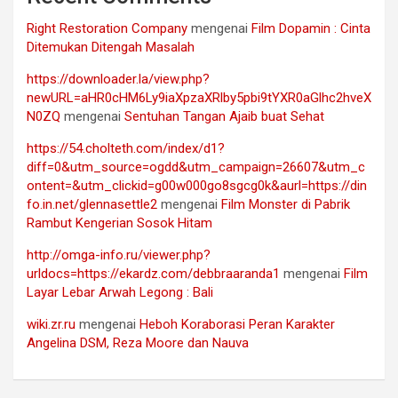
Right Restoration Company
mengenai
Film Dopamin : Cinta
Ditemukan Ditengah Masalah
https://downloader.la/view.php?
newURL=aHR0cHM6Ly9iaXpzaXRlby5pbi9tYXR0aGlhc2hveX
N0ZQ
mengenai
Sentuhan Tangan Ajaib buat Sehat
https://54.cholteth.com/index/d1?
diff=0&utm_source=ogdd&utm_campaign=26607&utm_c
ontent=&utm_clickid=g00w000go8sgcg0k&aurl=https://din
fo.in.net/glennasettle2
mengenai
Film Monster di Pabrik
Rambut Kengerian Sosok Hitam
http://omga-info.ru/viewer.php?
urldocs=https://ekardz.com/debbraaranda1
mengenai
Film
Layar Lebar Arwah Legong : Bali
wiki.zr.ru
mengenai
Heboh Koraborasi Peran Karakter
Angelina DSM, Reza Moore dan Nauva