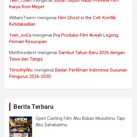
1win_fzMn
mengenai
Sultan Sepuh Hadiri Preview Film
Karya Roni Mepet
WilliamTwern
mengenai
Film Ghost in the Cell: Konflik
Ketidakadilan
1win_soEa
mengenai
Pra Produksi Film Arwah Legong
Pemain Kesurupan
Matthewdiest
mengenai
Sambut Tahun Baru 2026 dengan
Tawa dan Tangis
TimothyWic
mengenai
Badan Perfilman Indonesia Susunan
Pengurus 2026-2030
Berita Terbaru
Open Casting Film Aku Bukan Musuhmu Tapi
Aku Sahabatmu