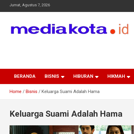
Skip
Jumat, Agustus 7, 2026
to
content
MEDIA KOTA
Terkini dan Terpercaya
BERANDA
BISNIS
HIBURAN
HIKMAH
Home
Bisnis
Keluarga Suami Adalah Hama
Keluarga Suami Adalah Hama