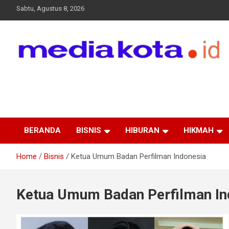
Skip
Sabtu, Agustus 8, 2026
to
content
MEDIA KOTA
Terkini dan Terpercaya
BERANDA
BISNIS
HIBURAN
HIKMAH
Home
Bisnis
Ketua Umum Badan Perfilman Indonesia
Ketua Umum Badan Perfilman In