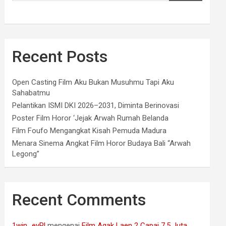
Recent Posts
Open Casting Film Aku Bukan Musuhmu Tapi Aku
Sahabatmu
Pelantikan ISMI DKI 2026–2031, Diminta Berinovasi
Poster Film Horor ‘Jejak Arwah Rumah Belanda
Film Foufo Mengangkat Kisah Pemuda Madura
Menara Sinema Angkat Film Horor Budaya Bali “Arwah
Legong”
Recent Comments
1win_eyPl
mengenai
Film Agak Laen 2 Capai 7,5 Juta