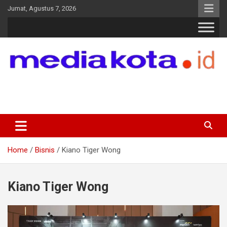
Skip
Jumat, Agustus 7, 2026
to
content
MEDIA KOTA
Terkini dan Terpercaya
Home
Bisnis
Kiano Tiger Wong
Kiano Tiger Wong