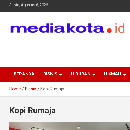
Skip
Sabtu, Agustus 8, 2026
to
content
MEDIA KOTA
Terkini dan Terpercaya
BERANDA
BISNIS
HIBURAN
HIKMAH
Home
Bisnis
Kopi Rumaja
Kopi Rumaja