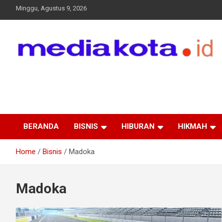
Skip
Minggu, Agustus 9, 2026
to
content
MEDIA KOTA
Terkini dan Terpercaya
BERANDA
BISNIS
HIBURAN
HIKMAH
Home
Bisnis
Madoka
Madoka