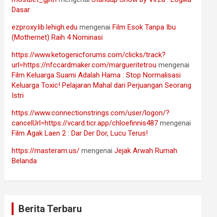
Dasar
ezproxy.lib.lehigh.edu
mengenai
Film Esok Tanpa Ibu
(Mothernet) Raih 4 Nominasi
https://www.ketogenicforums.com/clicks/track?
url=https://nfccardmaker.com/margueritetrou
mengenai
Film Keluarga Suami Adalah Hama : Stop Normalisasi
Keluarga Toxic! Pelajaran Mahal dari Perjuangan Seorang
Istri
https://www.connectionstrings.com/user/logon/?
cancelUrl=https://vcard.ticr.app/chloefinnis487
mengenai
Film Agak Laen 2 : Dar Der Dor, Lucu Terus!
https://masteram.us/
mengenai
Jejak Arwah Rumah
Belanda
Berita Terbaru