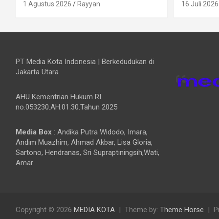
1 Agustus 2026
Rayyan
16 Juli 2026
PT Media Kota Indonesia | Berkedudukan di
Jakarta Utara
AHU Kementrian Hukum RI
no.053230.AH.01.30.Tahun 2025
Media Box
: Andika Putra Widodo, Imara,
Andim Muazhim, Ahmad Akbar, Lisa Gloria,
Sartono, Hendranas, Sri Supraptiningsih,Wati,
Amar
Copyright © 2026
MEDIA KOTA
Theme by:
Theme Horse
P