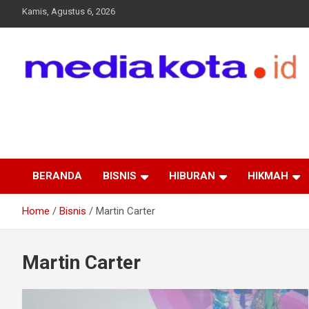
Skip
Kamis, Agustus 6, 2026
to
content
MEDIA KOTA
Terkini dan Terpercaya
BERANDA
BISNIS
HIBURAN
HIKMAH
Home
Bisnis
Martin Carter
Martin Carter