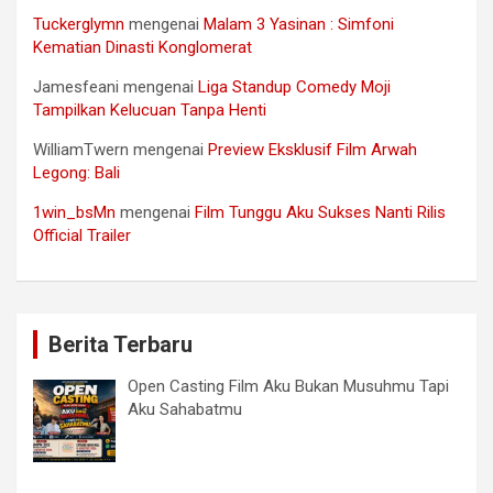
Tuckerglymn
mengenai
Malam 3 Yasinan : Simfoni
Kematian Dinasti Konglomerat
Jamesfeani
mengenai
Liga Standup Comedy Moji
Tampilkan Kelucuan Tanpa Henti
WilliamTwern
mengenai
Preview Eksklusif Film Arwah
Legong: Bali
1win_bsMn
mengenai
Film Tunggu Aku Sukses Nanti Rilis
Official Trailer
Berita Terbaru
Open Casting Film Aku Bukan Musuhmu Tapi
Aku Sahabatmu