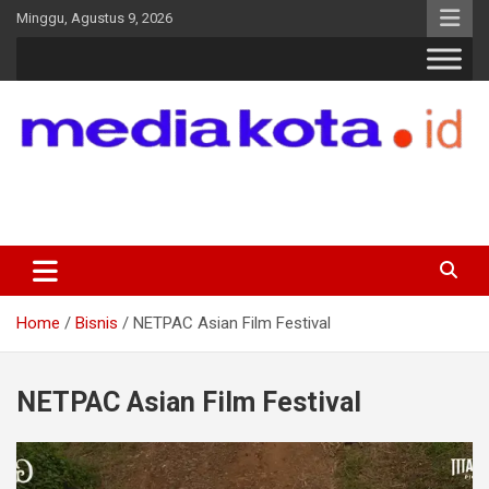
Skip
Minggu, Agustus 9, 2026
to
content
MEDIA KOTA
Terkini dan Terpercaya
Home
Bisnis
NETPAC Asian Film Festival
NETPAC Asian Film Festival