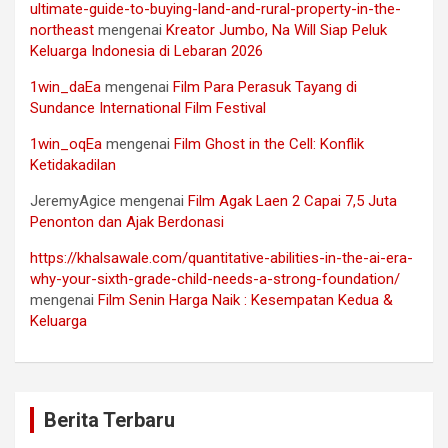
ultimate-guide-to-buying-land-and-rural-property-in-the-
northeast
mengenai
Kreator Jumbo, Na Will Siap Peluk
Keluarga Indonesia di Lebaran 2026
1win_daEa
mengenai
Film Para Perasuk Tayang di
Sundance International Film Festival
1win_oqEa
mengenai
Film Ghost in the Cell: Konflik
Ketidakadilan
JeremyAgice
mengenai
Film Agak Laen 2 Capai 7,5 Juta
Penonton dan Ajak Berdonasi
https://khalsawale.com/quantitative-abilities-in-the-ai-era-
why-your-sixth-grade-child-needs-a-strong-foundation/
mengenai
Film Senin Harga Naik : Kesempatan Kedua &
Keluarga
Berita Terbaru