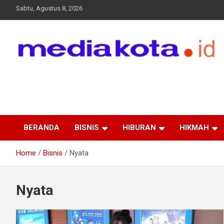
Skip
Sabtu, Agustus 8, 2026
to
content
MEDIA KOTA
Terkini dan Terpercaya
BERANDA
BISNIS
HIBURAN
HIKMAH
Home
Bisnis
Nyata
Nyata