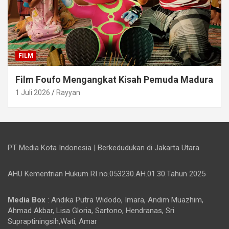
FILM
Film Foufo Mengangkat Kisah Pemuda Madura
1 Juli 2026
Rayyan
PT Media Kota Indonesia | Berkedudukan di Jakarta Utara
AHU Kementrian Hukum RI no.053230.AH.01.30.Tahun 2025
Media Box
: Andika Putra Widodo, Imara, Andim Muazhim,
Ahmad Akbar, Lisa Gloria, Sartono, Hendranas, Sri
Supraptiningsih,Wati, Amar