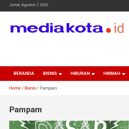
Skip
Jumat, Agustus 7, 2026
to
content
MEDIA KOTA
Terkini dan Terpercaya
BERANDA
BISNIS
HIBURAN
HIKMAH
Home
Bisnis
Pampam
Pampam