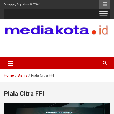
Skip
Minggu, Agustus 9, 2026
to
content
MEDIA KOTA
Terkini dan Terpercaya
Home
Bisnis
Piala Citra FFI
Piala Citra FFI