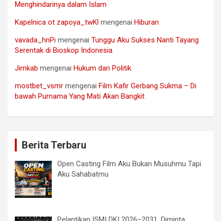
Menghindarinya dalam Islam
Kapelnica ot zapoya_twKl
mengenai
Hiburan
vavada_hnPi
mengenai
Tunggu Aku Sukses Nanti Tayang
Serentak di Bioskop Indonesia
Jimkab
mengenai
Hukum dan Politik
mostbet_vsmr
mengenai
Film Kafir Gerbang Sukma – Di
bawah Purnama Yang Mati Akan Bangkit
Berita Terbaru
Open Casting Film Aku Bukan Musuhmu Tapi
Aku Sahabatmu
Pelantikan ISMI DKI 2026–2031, Diminta