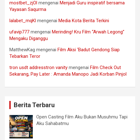
mostbet_zjOl
mengenai
Menjadi Guru inspiratif bersama
Yayasan Saqurma
lalabet_mqKl
mengenai
Media Kota Berita Terkini
ufavip777
mengenai
Merinding! Kru Film “Arwah Legong”
Mengaku Diganggu
MatthewKag
mengenai
Film Aksi ‘Badut Gendong Siap
Tebarkan Teror
tron usdt addresstron vanity
mengenai
Film Check Out
Sekarang, Pay Later : Amanda Manopo Jadi Korban Pinjol
Berita Terbaru
Open Casting Film Aku Bukan Musuhmu Tapi
Aku Sahabatmu