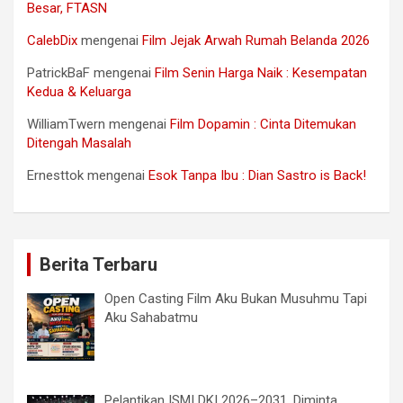
Besar, FTASN
CalebDix
mengenai
Film Jejak Arwah Rumah Belanda 2026
PatrickBaF
mengenai
Film Senin Harga Naik : Kesempatan
Kedua & Keluarga
WilliamTwern
mengenai
Film Dopamin : Cinta Ditemukan
Ditengah Masalah
Ernesttok
mengenai
Esok Tanpa Ibu : Dian Sastro is Back!
Berita Terbaru
Open Casting Film Aku Bukan Musuhmu Tapi
Aku Sahabatmu
Pelantikan ISMI DKI 2026–2031, Diminta