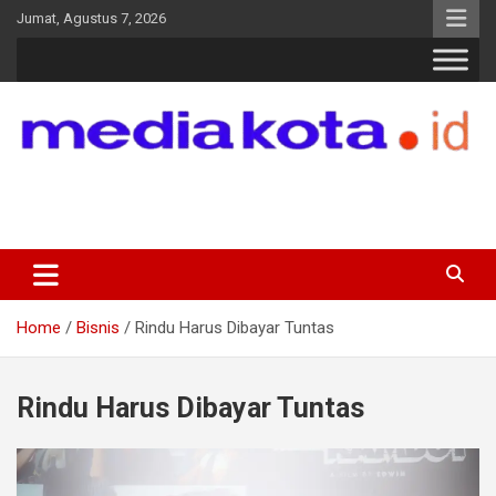
Skip
Jumat, Agustus 7, 2026
to
content
MEDIA KOTA
Terkini dan Terpercaya
Home
Bisnis
Rindu Harus Dibayar Tuntas
Rindu Harus Dibayar Tuntas