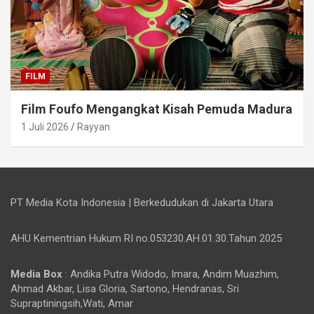
FILM
Film Foufo Mengangkat Kisah Pemuda Madura
1 Juli 2026
Rayyan
PT Media Kota Indonesia | Berkedudukan di Jakarta Utara
AHU Kementrian Hukum RI no.053230.AH.01.30.Tahun 2025
Media Box
: Andika Putra Widodo, Imara, Andim Muazhim,
Ahmad Akbar, Lisa Gloria, Sartono, Hendranas, Sri
Supraptiningsih,Wati, Amar