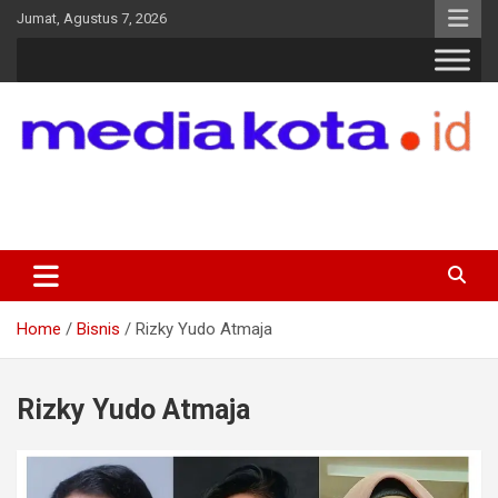
Skip
Jumat, Agustus 7, 2026
to
content
MEDIA KOTA
Terkini dan Terpercaya
Home
Bisnis
Rizky Yudo Atmaja
Rizky Yudo Atmaja