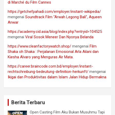
di Marché du Film Cannes
https://getchefpahadi.com/employer/instant-wikipedia/
mengenai
Soundtrack Film “Arwah Legong Bali”, Aqueen
Anwar
https://academy.cid.asia/blog/index.php?entryid=104525
mengenai
Viral Sosok Meneer Dan Nyonya Belanda
https://www.cleanfactorywatch.shop/
mengenai
Film
Shaka oh Shaka : Perjalanan Emosional Arla Ailani dan
Kiesha Alvaro yang Menguras Air Mata.
https://career.braincode.com.bd/employer/instant-
rechtschreibung-bedeutung-definition-herkunft/
mengenai
Ikigai dan Produktivitas dalam Islam Jalan Hidup Bermakna
Berita Terbaru
Open Casting Film Aku Bukan Musuhmu Tapi