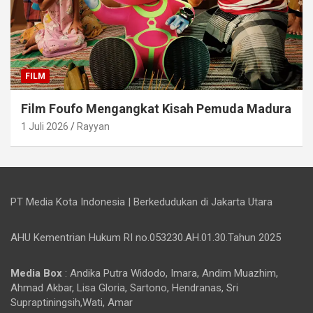
FILM
Film Foufo Mengangkat Kisah Pemuda Madura
1 Juli 2026
Rayyan
PT Media Kota Indonesia | Berkedudukan di Jakarta Utara
AHU Kementrian Hukum RI no.053230.AH.01.30.Tahun 2025
Media Box
: Andika Putra Widodo, Imara, Andim Muazhim,
Ahmad Akbar, Lisa Gloria, Sartono, Hendranas, Sri
Supraptiningsih,Wati, Amar