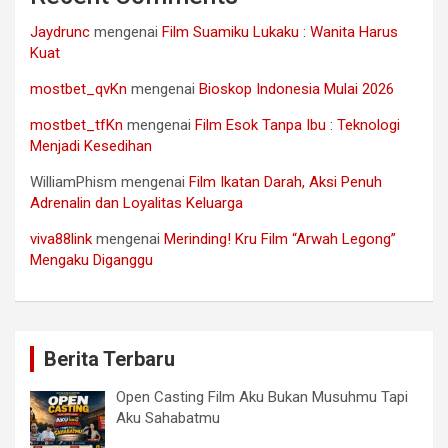
Jaydrunc
mengenai
Film Suamiku Lukaku : Wanita Harus
Kuat
mostbet_qvKn
mengenai
Bioskop Indonesia Mulai 2026
mostbet_tfKn
mengenai
Film Esok Tanpa Ibu : Teknologi
Menjadi Kesedihan
WilliamPhism
mengenai
Film Ikatan Darah, Aksi Penuh
Adrenalin dan Loyalitas Keluarga
viva88link
mengenai
Merinding! Kru Film “Arwah Legong”
Mengaku Diganggu
Berita Terbaru
Open Casting Film Aku Bukan Musuhmu Tapi
Aku Sahabatmu