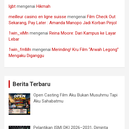
lgbt
mengenai
Hikmah
meilleur casino en ligne suisse
mengenai
Film Check Out
Sekarang, Pay Later : Amanda Manopo Jadi Korban Pinjol
1win_viMn
mengenai
Reina Moore: Dari Kampus ke Layar
Lebar
1win_fmMn
mengenai
Merinding! Kru Film “Arwah Legong”
Mengaku Diganggu
Berita Terbaru
Open Casting Film Aku Bukan Musuhmu Tapi
Aku Sahabatmu
Pelantikan ISMI DKI 2026–2031, Diminta