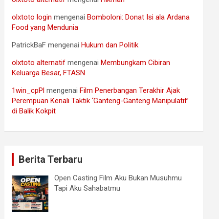
olxtoto login
mengenai
Bomboloni: Donat Isi ala Ardana
Food yang Mendunia
PatrickBaF
mengenai
Hukum dan Politik
olxtoto alternatif
mengenai
Membungkam Cibiran
Keluarga Besar, FTASN
1win_cpPl
mengenai
Film Penerbangan Terakhir Ajak
Perempuan Kenali Taktik ‘Ganteng-Ganteng Manipulatif’
di Balik Kokpit
Berita Terbaru
Open Casting Film Aku Bukan Musuhmu
Tapi Aku Sahabatmu