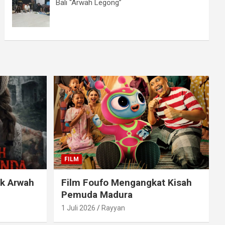
Bali “Arwah Legong”
FILM
ak Arwah
Film Foufo Mengangkat Kisah
Pemuda Madura
1 Juli 2026
Rayyan