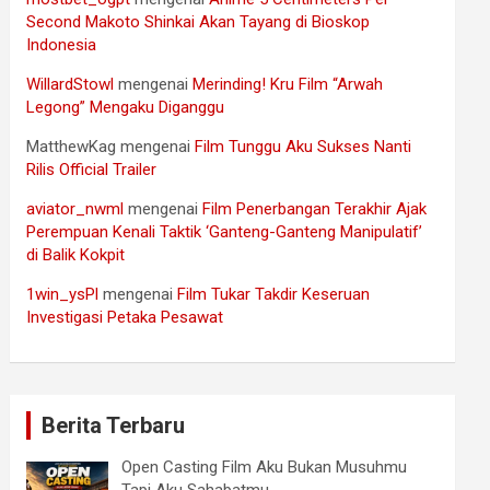
Second Makoto Shinkai Akan Tayang di Bioskop
Indonesia
WillardStowl
mengenai
Merinding! Kru Film “Arwah
Legong” Mengaku Diganggu
MatthewKag
mengenai
Film Tunggu Aku Sukses Nanti
Rilis Official Trailer
aviator_nwml
mengenai
Film Penerbangan Terakhir Ajak
Perempuan Kenali Taktik ‘Ganteng-Ganteng Manipulatif’
di Balik Kokpit
1win_ysPl
mengenai
Film Tukar Takdir Keseruan
Investigasi Petaka Pesawat
Berita Terbaru
Open Casting Film Aku Bukan Musuhmu