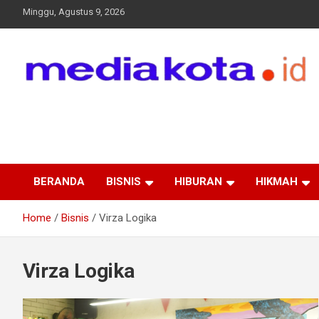
Skip
Minggu, Agustus 9, 2026
to
content
MEDIA KOTA
Terkini dan Terpercaya
BERANDA
BISNIS
HIBURAN
HIKMAH
Home
Bisnis
Virza Logika
Virza Logika