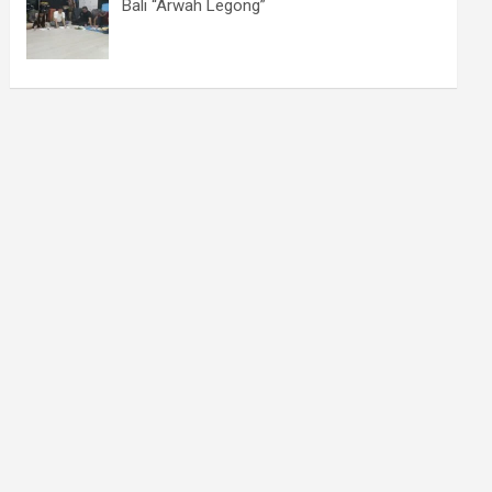
Bali “Arwah Legong”