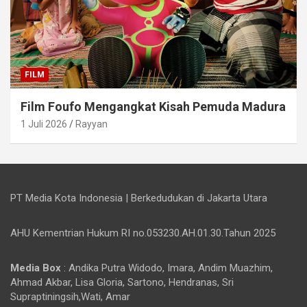
FILM
Film Foufo Mengangkat Kisah Pemuda Madura
1 Juli 2026
Rayyan
PT Media Kota Indonesia | Berkedudukan di Jakarta Utara
AHU Kementrian Hukum RI no.053230.AH.01.30.Tahun 2025
Media Box
: Andika Putra Widodo, Imara, Andim Muazhim,
Ahmad Akbar, Lisa Gloria, Sartono, Hendranas, Sri
Supraptiningsih,Wati, Amar