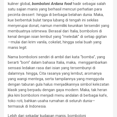
kuliner global,
bomboloni Ardana food
hadir sebagai salah
satu sajian manis yang berhasil mencuri perhatian para
pecinta dessert hingga di berbagai belahan dunia. Maka,
kue berbentuk bulat tanpa lubang di tengah ini sekilas
menyerupai donat, namun memiliki keunikan tersendiri yang
membuatnya istimewa. Berasal dari Italia, bomboloni di
kenal dengan isian lembut yang “meledak” di setiap gigitan
—mulai dari krim vanila, cokelat, hingga selai buah yang
manis legit.
Nama bomboloni sendiri di ambil dari kata “bomba”, yang
berarti “bom” dalam bahasa Italia, maka, menggambarkan
sensasi ledakan rasa dari isian yang tersembunyi di
dalamnya. hingga, Cita rasanya yang lembut, aromanya
yang wangi mentega, serta tampilannya yang menggoda
dengan taburan gula halus menjadikannya simbol kelezatan
klasik yang berpadu dengan gaya modern. Maka, tak heran
jika kini bomboloni menjadi menu andalan di berbagai kafe,
toko roti, bahkan usaha rumahan di seluruh dunia—
termasuk di Indonesia.
Lebih dari sekadar kudapan manis, bomboloni