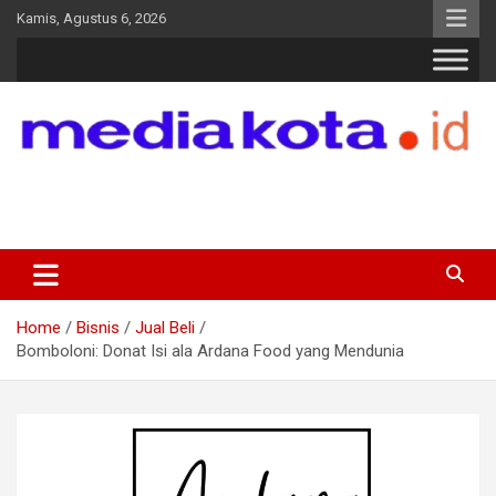
Skip
Kamis, Agustus 6, 2026
to
content
MEDIA KOTA
Terkini dan Terpercaya
Home
Bisnis
Jual Beli
Bomboloni: Donat Isi ala Ardana Food yang Mendunia