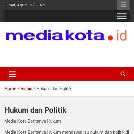
Skip
Jumat, Agustus 7, 2026
to
content
MEDIA KOTA
Terkini dan Terpercaya
Home
Bisnis
Hukum dan Politik
Hukum dan Politik
Media Kota Beritanya Hukum
Media Kota Beritanya Hukum mengawal isu hukum dan politik di