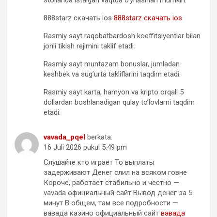
stollarida istalgan vaqtda o’ynashlari mumkin.
888starz скачать ios
888starz скачать ios
Rasmiy sayt raqobatbardosh koeffitsiyentlar bilan
jonli tikish rejimini taklif etadi.
Rasmiy sayt muntazam bonuslar, jumladan
keshbek va sug’urta takliflarini taqdim etadi.
Rasmiy sayt karta, hamyon va kripto orqali 5
dollardan boshlanadigan qulay to’lovlarni taqdim
etadi.
vavada_pqel
berkata:
16 Juli 2026 pukul 5:49 pm
Слушайте кто играет То выплаты
задерживают Денег слил на всяком говне
Короче, работает стабильно и честно —
vavada официальный сайт Вывод денег за 5
минут В общем, там все подробности —
вавада казино официальный сайт
вавада