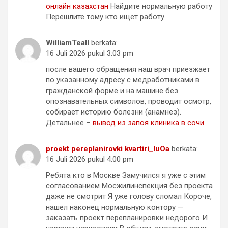
онлайн казахстан
Найдите нормальную работу
Перешлите тому кто ищет работу
WilliamTeall
berkata:
16 Juli 2026 pukul 3:03 pm
после вашего обращения наш врач приезжает
по указанному адресу с медработниками в
гражданской форме и на машине без
опознавательных символов, проводит осмотр,
собирает историю болезни (анамнез).
Детальнее –
вывод из запоя клиника в сочи
proekt pereplanirovki kvartiri_luOa
berkata:
16 Juli 2026 pukul 4:00 pm
Ребята кто в Москве Замучился я уже с этим
согласованием Мосжилинспекция без проекта
даже не смотрит Я уже голову сломал Короче,
нашел наконец нормальную контору —
заказать проект перепланировки недорого И