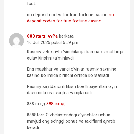
fast.
no deposit codes for true fortune casino
no
deposit codes for true fortune casino
888starz_vvPa
berkata:
16 Juli 2026 pukul 6:59 pm
Rasmiy veb-sayt o’yinchilarga barcha xizmatlarga
qulay kirishni ta’minlaydi.
Eng mashhur va yangi o’yinlar rasmiy saytning
kazino bo’limida birinchi o’rinda ko’rsatiladi.
Rasmiy saytda jonli tikish koeffitsiyentlari o’yin
davomida real vaqtda yangilanadi.
888 вход
888 вход
888Starz O’zbekistondagi o’yinchilar uchun
mavjud eng so’nggi bonus va takliflarni ajratib
beradi.