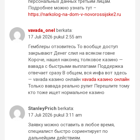
персональных данных третьим лицам.
Подробнее можно узнать тут –
https://narkolog-na-dom-v-novorossijske2.ru
vavada_onel
berkata:
17 Juli 2026 pukul 2:55 am
Гемблеры отзовитесь То вообще доступ
закрывают Денег слил на всяком говне
Короче, нашел наконец толковое казино —
вавада с быстрыми выплатами Поддержка
отвечает сразу В общем, вся инфа вот здесь
— vavada казино онлайн
vavada казино онлайн
Только вавада реально рулит Перешлите тому
кто тоже ищет нормальное казино
StanleyPrich
berkata:
17 Juli 2026 pukul 3:11 am
Заявку можно оставить в любое время,
специалист быстро сориентирует по
дальнейшим действиям.