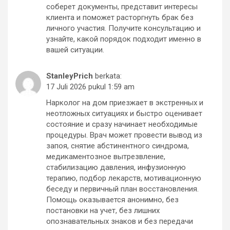
соберет документы, представит интересы
клиента и поможет расторгнуть брак без
личного участия. Получите консультацию и
узнайте, какой порядок подходит именно в
вашей ситуации.
StanleyPrich
berkata:
17 Juli 2026 pukul 1:59 am
Нарколог на дом приезжает в экстренных и
неотложных ситуациях и быстро оценивает
состояние и сразу начинает необходимые
процедуры. Врач может провести вывод из
запоя, снятие абстинентного синдрома,
медикаментозное вытрезвление,
стабилизацию давления, инфузионную
терапию, подбор лекарств, мотивационную
беседу и первичный план восстановления.
Помощь оказывается анонимно, без
постановки на учет, без лишних
опознавательных знаков и без передачи