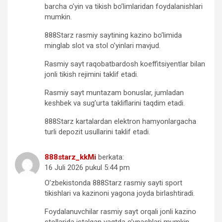
barcha o’yin va tikish bo’limlaridan foydalanishlari
mumkin.
888Starz rasmiy saytining kazino bo’limida
minglab slot va stol o’yinlari mavjud.
Rasmiy sayt raqobatbardosh koeffitsiyentlar bilan
jonli tikish rejimini taklif etadi.
Rasmiy sayt muntazam bonuslar, jumladan
keshbek va sug’urta takliflarini taqdim etadi.
888Starz kartalardan elektron hamyonlargacha
turli depozit usullarini taklif etadi.
888starz_kkMi
berkata:
16 Juli 2026 pukul 5:44 pm
O’zbekistonda 888Starz rasmiy sayti sport
tikishlari va kazinoni yagona joyda birlashtiradi.
Foydalanuvchilar rasmiy sayt orqali jonli kazino