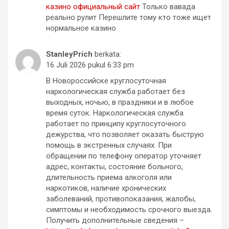
казино официальный сайт
Только вавада
реально рулит Перешлите тому кто тоже ищет
нормальное казино
StanleyPrich
berkata:
16 Juli 2026 pukul 6:33 pm
В Новороссийске круглосуточная
наркологическая служба работает без
выходных, ночью, в праздники и в любое
время суток. Наркологическая служба
работает по принципу круглосуточного
дежурства, что позволяет оказать быструю
помощь в экстренных случаях. При
обращении по телефону оператор уточняет
адрес, контакты, состояние больного,
длительность приема алкоголя или
наркотиков, наличие хронических
заболеваний, противопоказания, жалобы,
симптомы и необходимость срочного выезда.
Получить дополнительные сведения –