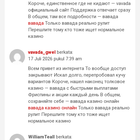
Короче, единственное где не кидают — vavada
официальный сайт Поддержка отвечает сразу
В общем, там все подробности — вавада
вавада
Только вавада реально рулит
Перешлите тому кто тоже ищет нормальное
казино
vavada_gwel
berkata:
17 Juli 2026 pukul 7:39 am
Всем привет из интернета То вообще доступ
закрывают Искал долго, перепробовал кучу
вариантов Короче, нашел наконец толковое
казино — вавада с быстрыми выплатами
Фриспины и акции каждый день В общем,
сохраняйте себе — вавада казино онлайн
вавада казино онлайн
Только вавада реально
рулит Перешлите тому кто тоже ищет
нормальное казино
WilliamTeall
berkata: