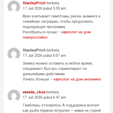
StanleyPrich
berkata:
17 Juli 2026 pukul 5:55 am
Врач учитывает симптомы, риски, анамнез и
семейную ситуацию, чтобы предложить
подходящую программу.
Разобраться лучше –
нарколог на дом
новороссийск
StanleyPrich
berkata:
17 Juli 2026 pukul 6:07 am
Заявку можно оставить в любое время,
специалист быстро сориентирует по
дальнейшим действиям.
Узнать больше –
нарколог на дом анонимно
vavada_cboa
berkata:
17 Juli 2026 pukul 6:47 am
Гемблеры отзовитесь А поддержка молчит
как рыба Нервов потратил — мама не горюй