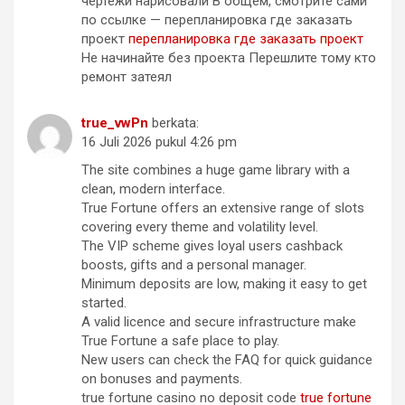
чертежи нарисовали В общем, смотрите сами
по ссылке — перепланировка где заказать
проект
перепланировка где заказать проект
Не начинайте без проекта Перешлите тому кто
ремонт затеял
true_vwPn
berkata:
16 Juli 2026 pukul 4:26 pm
The site combines a huge game library with a
clean, modern interface.
True Fortune offers an extensive range of slots
covering every theme and volatility level.
The VIP scheme gives loyal users cashback
boosts, gifts and a personal manager.
Minimum deposits are low, making it easy to get
started.
A valid licence and secure infrastructure make
True Fortune a safe place to play.
New users can check the FAQ for quick guidance
on bonuses and payments.
true fortune casino no deposit code
true fortune