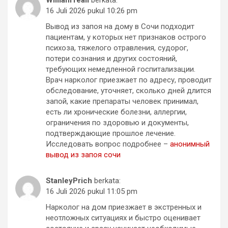
WilliamTeall
berkata:
16 Juli 2026 pukul 10:26 pm
Вывод из запоя на дому в Сочи подходит
пациентам, у которых нет признаков острого
психоза, тяжелого отравления, судорог,
потери сознания и других состояний,
требующих немедленной госпитализации.
Врач нарколог приезжает по адресу, проводит
обследование, уточняет, сколько дней длится
запой, какие препараты человек принимал,
есть ли хронические болезни, аллергии,
ограничения по здоровью и документы,
подтверждающие прошлое лечение.
Исследовать вопрос подробнее –
анонимный
вывод из запоя сочи
StanleyPrich
berkata:
16 Juli 2026 pukul 11:05 pm
Нарколог на дом приезжает в экстренных и
неотложных ситуациях и быстро оценивает