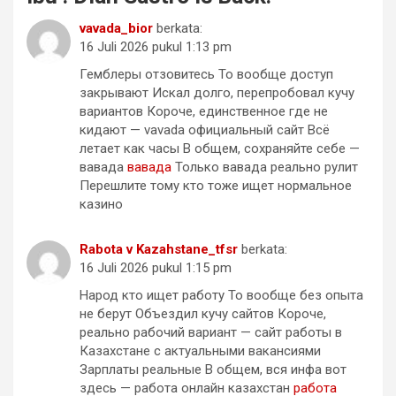
vavada_bior
berkata:
16 Juli 2026 pukul 1:13 pm
Гемблеры отзовитесь То вообще доступ
закрывают Искал долго, перепробовал кучу
вариантов Короче, единственное где не
кидают — vavada официальный сайт Всё
летает как часы В общем, сохраняйте себе —
вавада
вавада
Только вавада реально рулит
Перешлите тому кто тоже ищет нормальное
казино
Rabota v Kazahstane_tfsr
berkata:
16 Juli 2026 pukul 1:15 pm
Народ кто ищет работу То вообще без опыта
не берут Объездил кучу сайтов Короче,
реально рабочий вариант — сайт работы в
Казахстане с актуальными вакансиями
Зарплаты реальные В общем, вся инфа вот
здесь — работа онлайн казахстан
работа