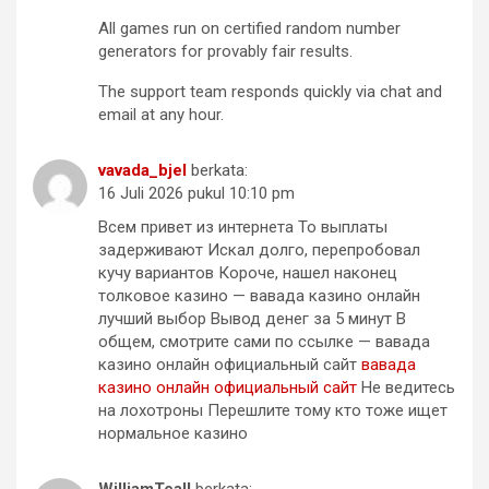
All games run on certified random number
generators for provably fair results.
The support team responds quickly via chat and
email at any hour.
vavada_bjel
berkata:
16 Juli 2026 pukul 10:10 pm
Всем привет из интернета То выплаты
задерживают Искал долго, перепробовал
кучу вариантов Короче, нашел наконец
толковое казино — вавада казино онлайн
лучший выбор Вывод денег за 5 минут В
общем, смотрите сами по ссылке — вавада
казино онлайн официальный сайт
вавада
казино онлайн официальный сайт
Не ведитесь
на лохотроны Перешлите тому кто тоже ищет
нормальное казино