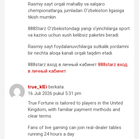
Rasmiy sayt orqali mahalliy va xalqaro
chempionatlarga, jumladan O’zbekiston ligasiga
tikish mumkin.
888Starz O’zbekistondagi yangi o’yinchilarga sport
va kazino uchun xush kelibsiz paketini beradi.
Rasmiy sayt foydalanuvchilarga sutkalik yordamni
bir nechta aloqa kanali orqali taqdim etadi.
888starz вход в личный кабинет
888starz вход
в личный кабинет
true_klEi
berkata:
16 Juli 2026 pukul 5:31 pm
True Fortune is tailored to players in the United
Kingdom, with familiar payment methods and
clear terms.
Fans of live gaming can join real-dealer tables
running 24 hours a day.