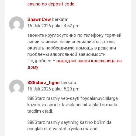
casino no deposit code
ShawnCew
berkata:
16 Juli 2026 pukul 4:52 pm
звоните круглосуточно по телефону горячей
линии клиники: наши специалисты готовы
оказать необходимую помощь в решении
проблемы алкогольной зависимости.
Подробнее –
вывод из запоя капельница на
дому
888starz_hgmr
berkata:
16 Juli 2026 pukul 5:29 pm
888Starz rasmiy veb-sayti foydalanuvchilarga
kazino va sport stavkalarini bitta platformada
taqdim etadi.
888Starz rasmiy saytining kazino bo’limida
minglab slot va stol o’yinlari mavjud.