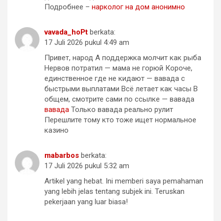
Подробнее –
нарколог на дом анонимно
vavada_hoPt
berkata:
17 Juli 2026 pukul 4:49 am
Привет, народ А поддержка молчит как рыба
Нервов потратил — мама не горюй Короче,
единственное где не кидают — вавада с
быстрыми выплатами Всё летает как часы В
общем, смотрите сами по ссылке — вавада
вавада
Только вавада реально рулит
Перешлите тому кто тоже ищет нормальное
казино
mabarbos
berkata:
17 Juli 2026 pukul 5:32 am
Artikel yang hebat. Ini memberi saya pemahaman
yang lebih jelas tentang subjek ini. Teruskan
pekerjaan yang luar biasa!