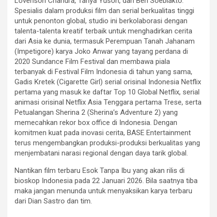
Lovenson Chandra, Tanya Yuson, dan Ben Soebiakto.
Spesialis dalam produksi film dan serial berkualitas tinggi
untuk penonton global, studio ini berkolaborasi dengan
talenta-talenta kreatif terbaik untuk menghadirkan cerita
dari Asia ke dunia, termasuk Perempuan Tanah Jahanam
(Impetigore) karya Joko Anwar yang tayang perdana di
2020 Sundance Film Festival dan membawa piala
terbanyak di Festival Film Indonesia di tahun yang sama,
Gadis Kretek (Cigarette Girl) serial orisinal Indonesia Netflix
pertama yang masuk ke daftar Top 10 Global Netflix, serial
animasi orisinal Netflix Asia Tenggara pertama Trese, serta
Petualangan Sherina 2 (Sherina’s Adventure 2) yang
memecahkan rekor box office di Indonesia. Dengan
komitmen kuat pada inovasi cerita, BASE Entertainment
terus mengembangkan produksi-produksi berkualitas yang
menjembatani narasi regional dengan daya tarik global.
Nantikan film terbaru Esok Tanpa Ibu yang akan rilis di
bioskop Indonesia pada 22 Januari 2026. Bila saatnya tiba
maka jangan menunda untuk menyaksikan karya terbaru
dari Dian Sastro dan tim.