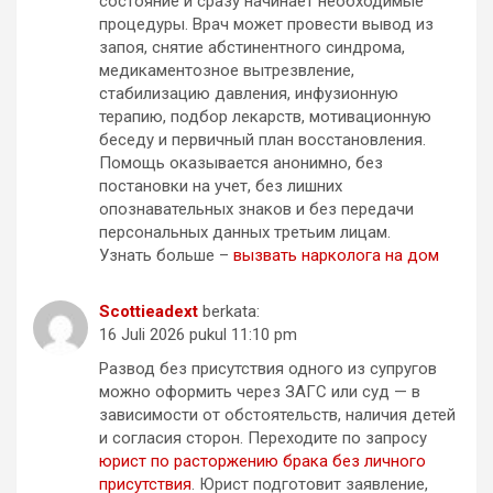
состояние и сразу начинает необходимые
процедуры. Врач может провести вывод из
запоя, снятие абстинентного синдрома,
медикаментозное вытрезвление,
стабилизацию давления, инфузионную
терапию, подбор лекарств, мотивационную
беседу и первичный план восстановления.
Помощь оказывается анонимно, без
постановки на учет, без лишних
опознавательных знаков и без передачи
персональных данных третьим лицам.
Узнать больше –
вызвать нарколога на дом
Scottieadext
berkata:
16 Juli 2026 pukul 11:10 pm
Развод без присутствия одного из супругов
можно оформить через ЗАГС или суд — в
зависимости от обстоятельств, наличия детей
и согласия сторон. Переходите по запросу
юрист по расторжению брака без личного
присутствия
. Юрист подготовит заявление,