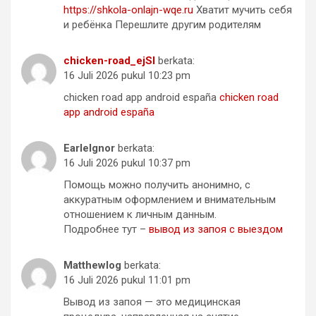
https://shkola-onlajn-wqe.ru
Хватит мучить себя
и ребёнка Перешлите другим родителям
chicken-road_ejSl
berkata:
16 Juli 2026 pukul 10:23 pm
chicken road app android españa
chicken road
app android españa
EarleIgnor
berkata:
16 Juli 2026 pukul 10:37 pm
Помощь можно получить анонимно, с
аккуратным оформлением и внимательным
отношением к личным данным.
Подробнее тут –
вывод из запоя с выездом
Matthewlog
berkata:
16 Juli 2026 pukul 11:01 pm
Вывод из запоя — это медицинская