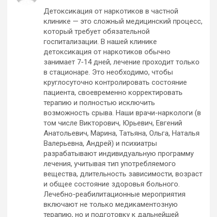
Детоксикация от наркотиков в частной
клинике — это сложный медицинский процесс,
который требует обязательной
госпитализации. В нашей клинике
детоксикация от наркотиков обычно
занимает 7-14 дней, лечение проходит только
в стационаре. Это необходимо, чтобы
круглосуточно контролировать состояние
пациента, своевременно корректировать
терапию и полностью исключить
возможность срыва. Наши врачи-наркологи (в
том числе Викторович, Юрьевич, Евгений
Анатольевич, Марина, Татьяна, Ольга, Наталья
Валерьевна, Андрей) и психиатры
разрабатывают индивидуальную программу
лечения, учитывая тип употребляемого
вещества, длительность зависимости, возраст
и общее состояние здоровья больного.
Лечебно-реабилитационные мероприятия
включают не только медикаментозную
терапию, но и подготовку к дальнейшей