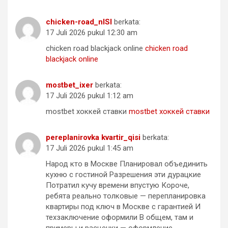
chicken-road_nlSl
berkata:
17 Juli 2026 pukul 12:30 am
chicken road blackjack online
chicken road
blackjack online
mostbet_ixer
berkata:
17 Juli 2026 pukul 1:12 am
mostbet хоккей ставки
mostbet хоккей ставки
pereplanirovka kvartir_qisi
berkata:
17 Juli 2026 pukul 1:45 am
Народ кто в Москве Планировал объединить
кухню с гостиной Разрешения эти дурацкие
Потратил кучу времени впустую Короче,
ребята реально толковые — перепланировка
квартиры под ключ в Москве с гарантией И
техзаключение оформили В общем, там и