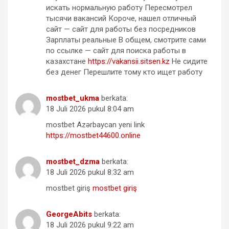
искать нормальную работу Пересмотрел
тысячи вакансий Короче, нашел отличный
сайт — сайт для работы без посредников
Зарплаты реальные В общем, смотрите сами
по ссылке — сайт для поиска работы в
казахстане
https://vakansii.sitsen.kz
Не сидите
без денег Перешлите тому кто ищет работу
mostbet_ukma
berkata:
18 Juli 2026 pukul 8:04 am
mostbet Azərbaycan yeni link
https://mostbet44600.online
mostbet_dzma
berkata:
18 Juli 2026 pukul 8:32 am
mostbet giriş
mostbet giriş
GeorgeAbits
berkata:
18 Juli 2026 pukul 9:22 am