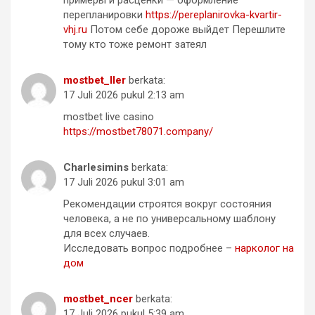
примеры и расценки — оформление
перепланировки
https://pereplanirovka-kvartir-
vhj.ru
Потом себе дороже выйдет Перешлите
тому кто тоже ремонт затеял
mostbet_ller
berkata:
17 Juli 2026 pukul 2:13 am
mostbet live casino
https://mostbet78071.company/
Charlesimins
berkata:
17 Juli 2026 pukul 3:01 am
Рекомендации строятся вокруг состояния
человека, а не по универсальному шаблону
для всех случаев.
Исследовать вопрос подробнее –
нарколог на
дом
mostbet_ncer
berkata:
17 Juli 2026 pukul 5:39 am