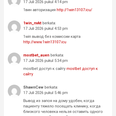
17 Juli 2026 pukul 4:14 pm
1вин авторизация
http://1win13107.icu/
1win_nvkt
berkata:
17 Juli 2026 pukul 4:53 pm
1win вывод без комиссии карта
http://www.1win13107.icu
mostbet_auen
berkata:
17 Juli 2026 pukul 5:34 pm
mostbet доступ к сайту
mostbet доступ к
сайту
ShawnCew
berkata:
17 Juli 2026 pukul 5:46 pm
Вывод из запоя на дому удобен, когда
пациенту тяжело посещать клинику, когда
близкого человека нельзя оставить одного