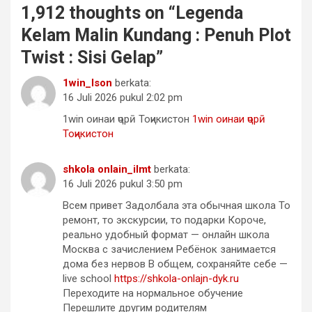
1,912 thoughts on “
Legenda
Kelam Malin Kundang : Penuh Plot
Twist : Sisi Gelap
”
1win_lson
berkata:
16 Juli 2026 pukul 2:02 pm
1win оинаи ҷорӣ Тоҷикистон
1win оинаи ҷорӣ
Тоҷикистон
shkola onlain_ilmt
berkata:
16 Juli 2026 pukul 3:50 pm
Всем привет Задолбала эта обычная школа То
ремонт, то экскурсии, то подарки Короче,
реально удобный формат — онлайн школа
Москва с зачислением Ребёнок занимается
дома без нервов В общем, сохраняйте себе —
live school
https://shkola-onlajn-dyk.ru
Переходите на нормальное обучение
Перешлите другим родителям