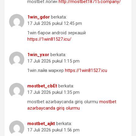
mostbet логин
http://mostbet18715.company/
1win_gdor
berkata:
17 Juli 2026 pukul 12:45 pm
1win барои android зеркашӣ
https://1win81527.icu/
1win_yxor
berkata:
17 Juli 2026 pukul 1:15 pm
1win лайв маркер
https://1win81527.icu
mostbet_cbEt
berkata:
17 Juli 2026 pukul 1:35 pm
mostbet azərbaycanda giriş olurmu
mostbet
azərbaycanda giriş olurmu
mostbet_ajkt
berkata:
17 Juli 2026 pukul 1:56 pm