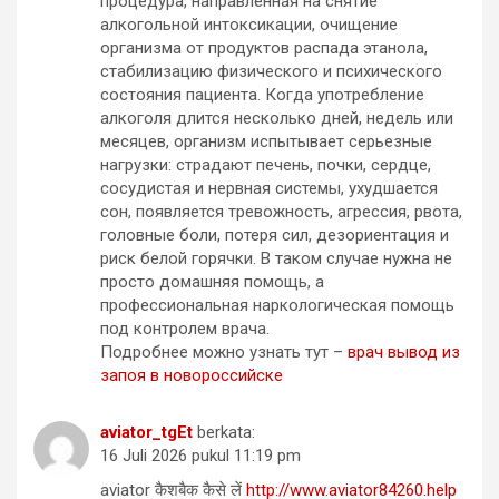
процедура, направленная на снятие
алкогольной интоксикации, очищение
организма от продуктов распада этанола,
стабилизацию физического и психического
состояния пациента. Когда употребление
алкоголя длится несколько дней, недель или
месяцев, организм испытывает серьезные
нагрузки: страдают печень, почки, сердце,
сосудистая и нервная системы, ухудшается
сон, появляется тревожность, агрессия, рвота,
головные боли, потеря сил, дезориентация и
риск белой горячки. В таком случае нужна не
просто домашняя помощь, а
профессиональная наркологическая помощь
под контролем врача.
Подробнее можно узнать тут –
врач вывод из
запоя в новороссийске
aviator_tgEt
berkata:
16 Juli 2026 pukul 11:19 pm
aviator कैशबैक कैसे लें
http://www.aviator84260.help