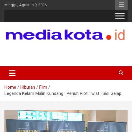
Skip
Minggu, Agustus 9, 2026
to
content
MEDIA KOTA
Terkini dan Terpercaya
Home
Hiburan
Film
Legenda Kelam Malin Kundang : Penuh Plot Twist : Sisi Gelap