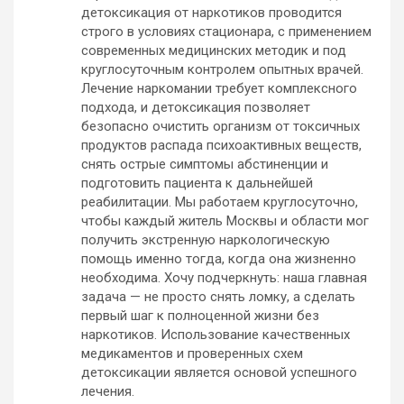
детоксикация от наркотиков проводится
строго в условиях стационара, с применением
современных медицинских методик и под
круглосуточным контролем опытных врачей.
Лечение наркомании требует комплексного
подхода, и детоксикация позволяет
безопасно очистить организм от токсичных
продуктов распада психоактивных веществ,
снять острые симптомы абстиненции и
подготовить пациента к дальнейшей
реабилитации. Мы работаем круглосуточно,
чтобы каждый житель Москвы и области мог
получить экстренную наркологическую
помощь именно тогда, когда она жизненно
необходима. Хочу подчеркнуть: наша главная
задача — не просто снять ломку, а сделать
первый шаг к полноценной жизни без
наркотиков. Использование качественных
медикаментов и проверенных схем
детоксикации является основой успешного
лечения.