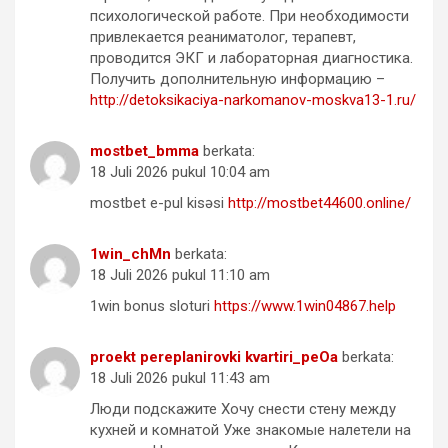
психологической работе. При необходимости
привлекается реаниматолог, терапевт,
проводится ЭКГ и лабораторная диагностика.
Получить дополнительную информацию –
http://detoksikaciya-narkomanov-moskva13-1.ru/
mostbet_bmma
berkata:
18 Juli 2026 pukul 10:04 am
mostbet e-pul kisəsi
http://mostbet44600.online/
1win_chMn
berkata:
18 Juli 2026 pukul 11:10 am
1win bonus sloturi
https://www.1win04867.help
proekt pereplanirovki kvartiri_peOa
berkata:
18 Juli 2026 pukul 11:43 am
Люди подскажите Хочу снести стену между
кухней и комнатой Уже знакомые налетели на