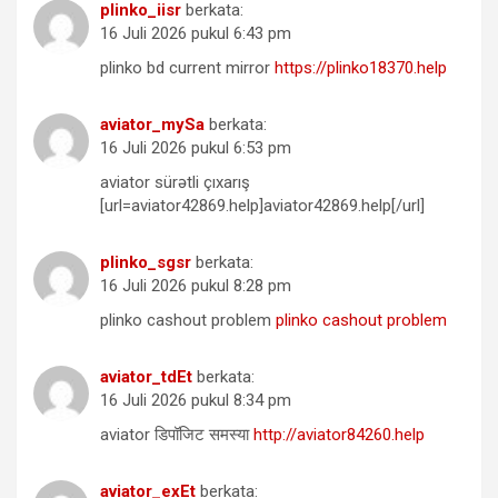
plinko_iisr
berkata:
16 Juli 2026 pukul 6:43 pm
plinko bd current mirror
https://plinko18370.help
aviator_mySa
berkata:
16 Juli 2026 pukul 6:53 pm
aviator sürətli çıxarış
[url=aviator42869.help]aviator42869.help[/url]
plinko_sgsr
berkata:
16 Juli 2026 pukul 8:28 pm
plinko cashout problem
plinko cashout problem
aviator_tdEt
berkata:
16 Juli 2026 pukul 8:34 pm
aviator डिपॉजिट समस्या
http://aviator84260.help
aviator_exEt
berkata: