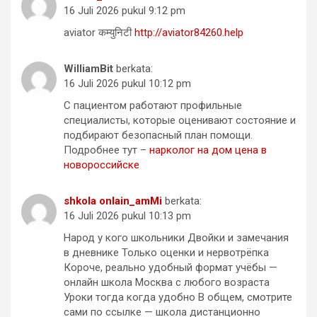
16 Juli 2026 pukul 9:12 pm
aviator कम्युनिटी
http://aviator84260.help
WilliamBit
berkata:
16 Juli 2026 pukul 10:12 pm
С пациентом работают профильные
специалисты, которые оценивают состояние и
подбирают безопасный план помощи.
Подробнее тут –
нарколог на дом цена в
новороссийске
shkola onlain_amMi
berkata:
16 Juli 2026 pukul 10:13 pm
Народ у кого школьники Двойки и замечания
в дневнике Только оценки и нервотрёпка
Короче, реально удобный формат учёбы —
онлайн школа Москва с любого возраста
Уроки тогда когда удобно В общем, смотрите
сами по ссылке — школа дистанционно