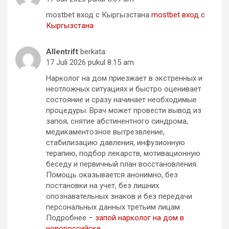
mostbet вход с Кыргызстана
mostbet вход с
Кыргызстана
Allentrift
berkata:
17 Juli 2026 pukul 8:15 am
Нарколог на дом приезжает в экстренных и
неотложных ситуациях и быстро оценивает
состояние и сразу начинает необходимые
процедуры. Врач может провести вывод из
запоя, снятие абстинентного синдрома,
медикаментозное вытрезвление,
стабилизацию давления, инфузионную
терапию, подбор лекарств, мотивационную
беседу и первичный план восстановления.
Помощь оказывается анонимно, без
постановки на учет, без лишних
опознавательных знаков и без передачи
персональных данных третьим лицам.
Подробнее –
запой нарколог на дом в
новороссийске