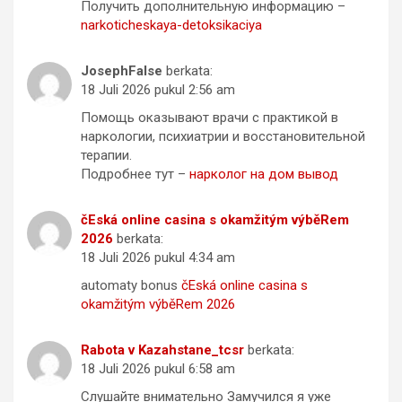
Получить дополнительную информацию –
narkoticheskaya-detoksikaciya
JosephFalse
berkata:
18 Juli 2026 pukul 2:56 am
Помощь оказывают врачи с практикой в
наркологии, психиатрии и восстановительной
терапии.
Подробнее тут –
нарколог на дом вывод
čEská online casina s okamžitým výběRem
2026
berkata:
18 Juli 2026 pukul 4:34 am
automaty bonus
čEská online casina s
okamžitým výběRem 2026
Rabota v Kazahstane_tcsr
berkata:
18 Juli 2026 pukul 6:58 am
Слушайте внимательно Замучился я уже