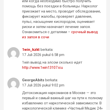
или когда необходимо быстро получить
помощь без поездки в больницы. Нарколог
приезжает на место, проводит обследование,
фиксирует жалобы, проверяет давление,
пульс, насыщение кислородом, оценивает
риски и затем назначает лечение запоя.
Ознакомиться с деталями –
срочный вывод
из запоя в сочи
1win_kzkt
berkata:
17 Juli 2026 pukul 6:58 pm
1win вывод на элсом сколько идет
http://www.1win13107.icu
GeorgeAbits
berkata:
17 Juli 2026 pukul 9:02 pm
Детоксикация наркоманов в Москве — это
первый и самый важный шаг на пути к полному
избавлению от наркотической зависимости. В
наркологической клинике «Частный Медик 24»