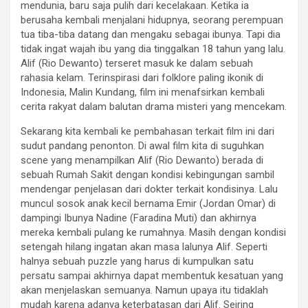
mendunia, baru saja pulih dari kecelakaan. Ketika ia
berusaha kembali menjalani hidupnya, seorang perempuan
tua tiba-tiba datang dan mengaku sebagai ibunya. Tapi dia
tidak ingat wajah ibu yang dia tinggalkan 18 tahun yang lalu.
Alif (Rio Dewanto) terseret masuk ke dalam sebuah
rahasia kelam. Terinspirasi dari folklore paling ikonik di
Indonesia, Malin Kundang, film ini menafsirkan kembali
cerita rakyat dalam balutan drama misteri yang mencekam.
Sekarang kita kembali ke pembahasan terkait film ini dari
sudut pandang penonton. Di awal film kita di suguhkan
scene yang menampilkan Alif (Rio Dewanto) berada di
sebuah Rumah Sakit dengan kondisi kebingungan sambil
mendengar penjelasan dari dokter terkait kondisinya. Lalu
muncul sosok anak kecil bernama Emir (Jordan Omar) di
dampingi Ibunya Nadine (Faradina Muti) dan akhirnya
mereka kembali pulang ke rumahnya. Masih dengan kondisi
setengah hilang ingatan akan masa lalunya Alif. Seperti
halnya sebuah puzzle yang harus di kumpulkan satu
persatu sampai akhirnya dapat membentuk kesatuan yang
akan menjelaskan semuanya. Namun upaya itu tidaklah
mudah karena adanya keterbatasan dari Alif. Seiring