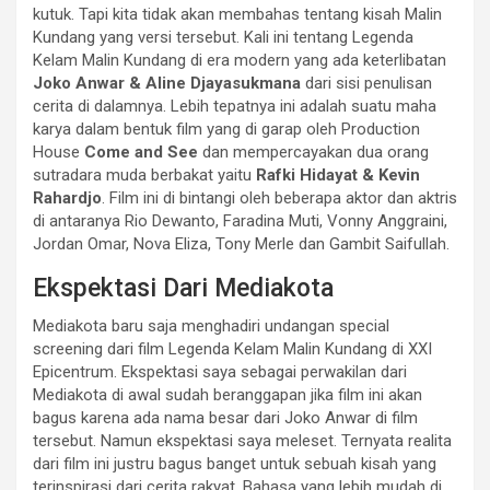
kutuk. Tapi kita tidak akan membahas tentang kisah Malin
Kundang yang versi tersebut. Kali ini tentang Legenda
Kelam Malin Kundang di era modern yang ada keterlibatan
Joko Anwar & Aline Djayasukmana
dari sisi penulisan
cerita di dalamnya. Lebih tepatnya ini adalah suatu maha
karya dalam bentuk film yang di garap oleh Production
House
Come and See
dan mempercayakan dua orang
sutradara muda berbakat yaitu
Rafki Hidayat & Kevin
Rahardjo
. Film ini di bintangi oleh beberapa aktor dan aktris
di antaranya Rio Dewanto, Faradina Muti, Vonny Anggraini,
Jordan Omar, Nova Eliza, Tony Merle dan Gambit Saifullah.
Ekspektasi Dari Mediakota
Mediakota baru saja menghadiri undangan special
screening dari film Legenda Kelam Malin Kundang di XXI
Epicentrum. Ekspektasi saya sebagai perwakilan dari
Mediakota di awal sudah beranggapan jika film ini akan
bagus karena ada nama besar dari Joko Anwar di film
tersebut. Namun ekspektasi saya meleset. Ternyata realita
dari film ini justru bagus banget untuk sebuah kisah yang
terinspirasi dari cerita rakyat. Bahasa yang lebih mudah di